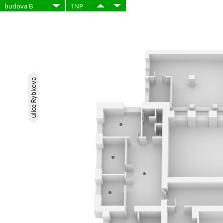
budova B
1NP
ulice Rybkova