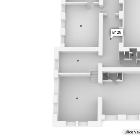
B129
ulice Ve