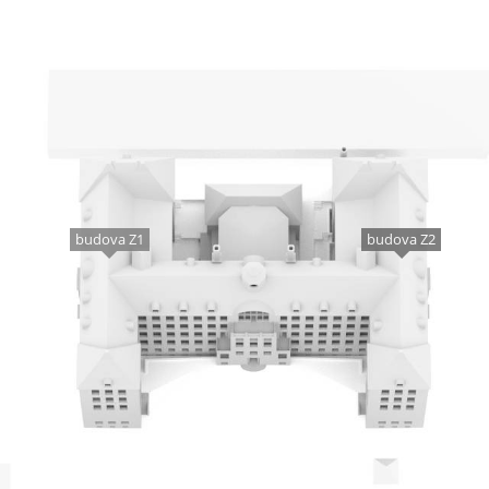
budova Z1
budova Z2