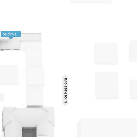
budova F
ulice Resslova