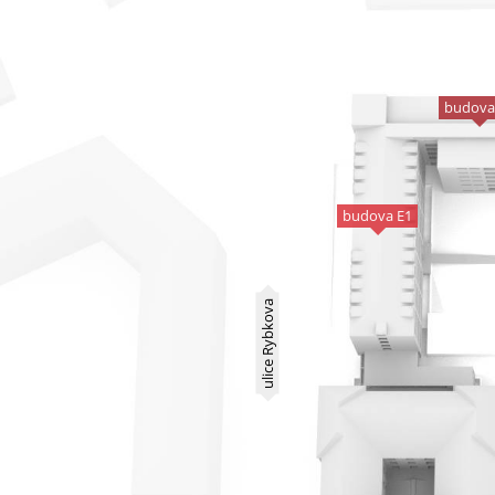
budova
budova E1
ulice Rybkova