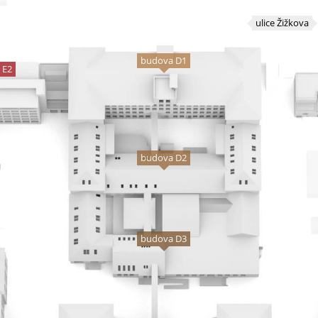
ulice Žižkova
budova D1
 E2
budova D2
budova D3