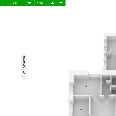
budova B
1NP
ulice Rybkova