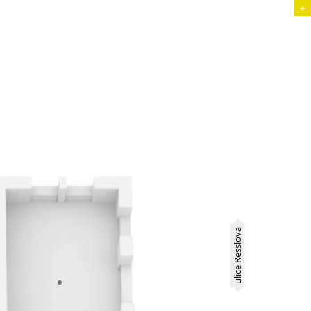
+
ulice Resslova