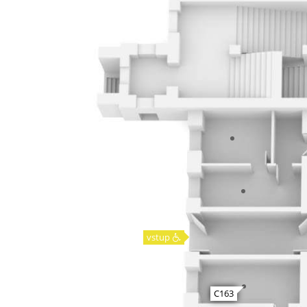
vstup
C163