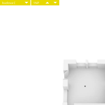
budova C
1NP