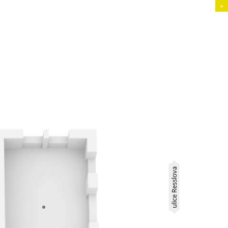
+
ulice Resslova