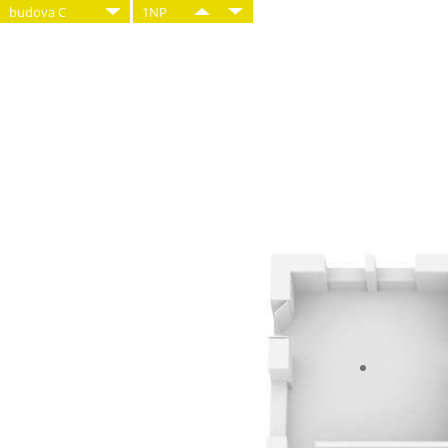
budova C
1NP