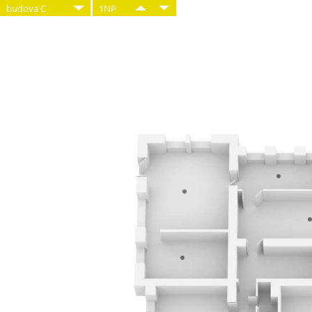
budova C
1NP