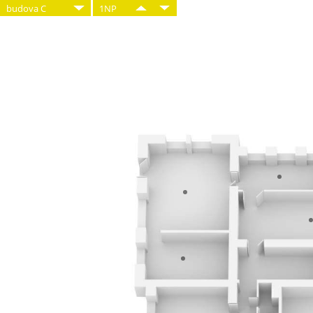
budova C
1NP