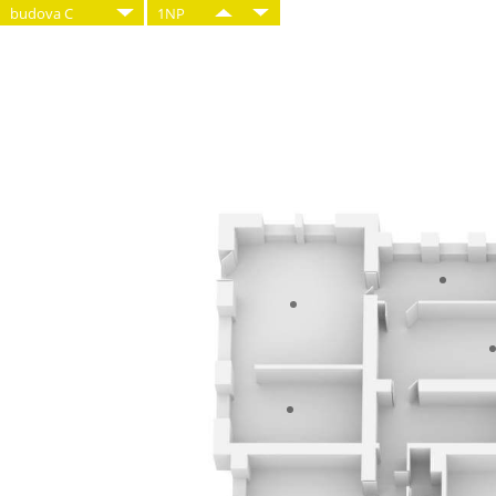
budova C
1NP