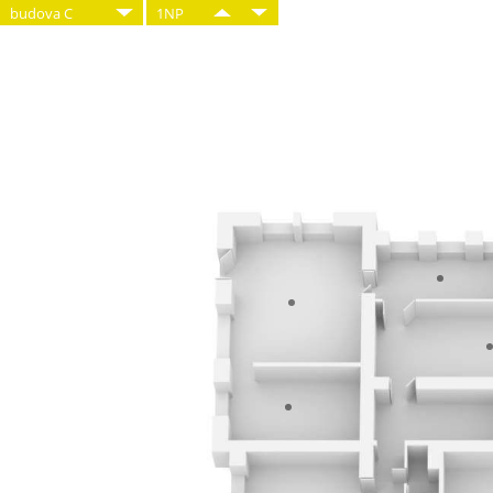
budova C
1NP