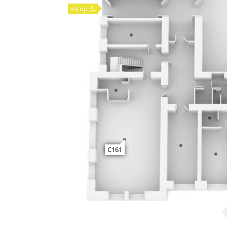
vstup
C161