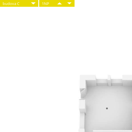
budova C
1NP