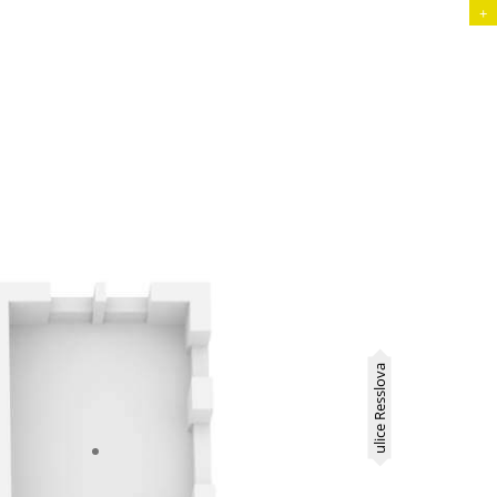
+
ulice Resslova