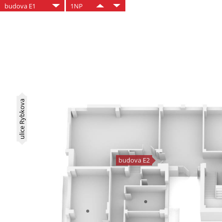
budova E1
1NP
ulice Rybkova
budova E2