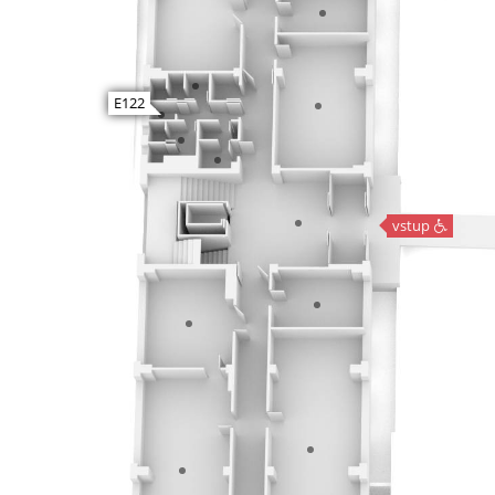
E122
vstup