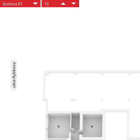
budova E1
1S
ulice Rybkova