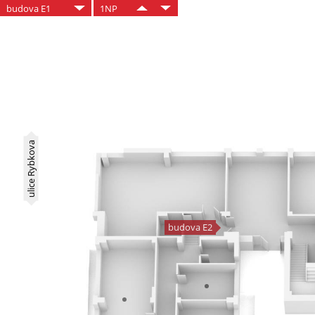
budova E1
1NP
ulice Rybkova
budova E2