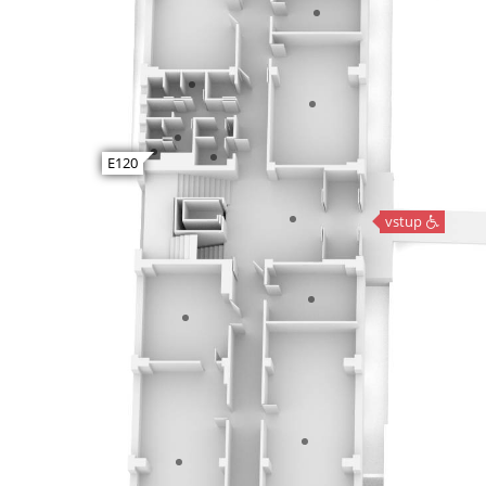
E120
vstup