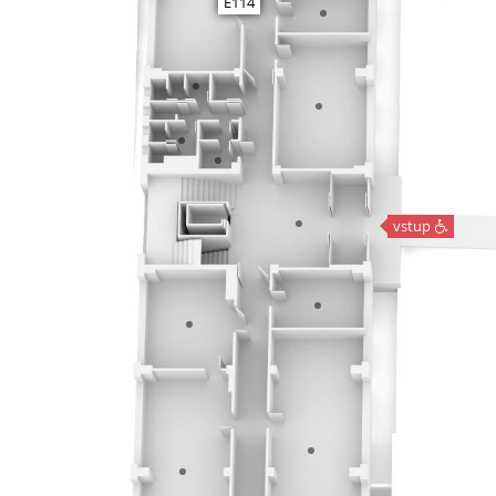
E114
vstup