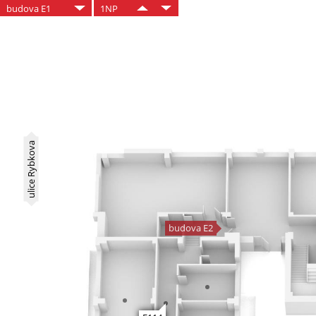
budova E1
1NP
ulice Rybkova
budova E2