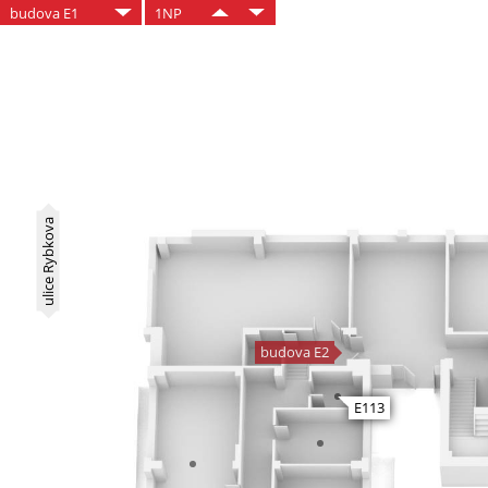
budova E1
1NP
ulice Rybkova
budova E2
E113