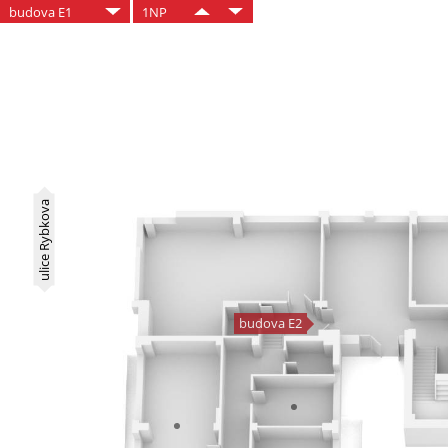
budova E1
1NP
ulice Rybkova
budova E2