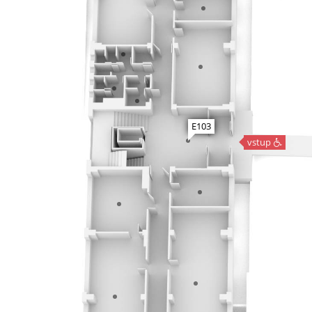
E103
vstup