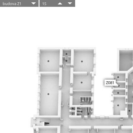
budova Z1
1S
Z081