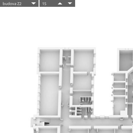
budova Z2
1S