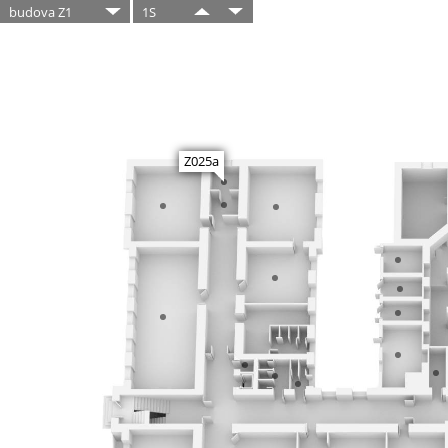
budova Z1
1S
Z025a