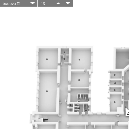
budova Z1
1S