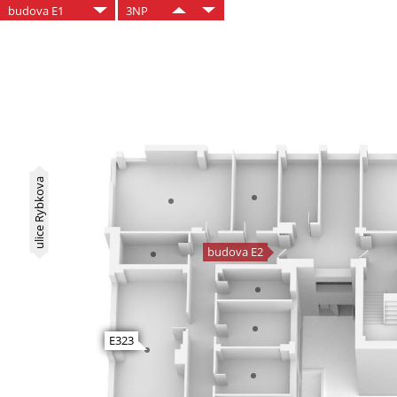
budova E1
3NP
ulice Rybkova
budova E2
E323