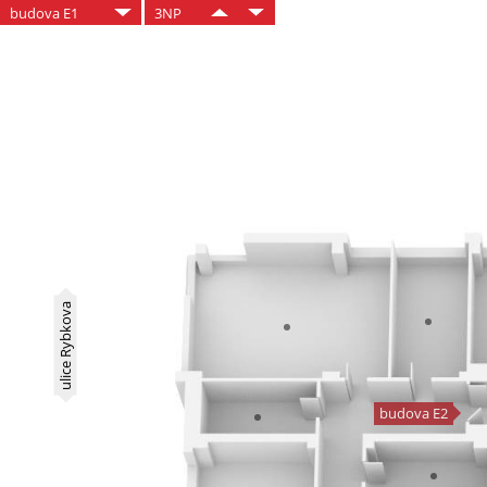
budova E1
3NP
ulice Rybkova
budova E2