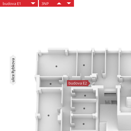
budova E1
3NP
ulice Rybkova
budova E2