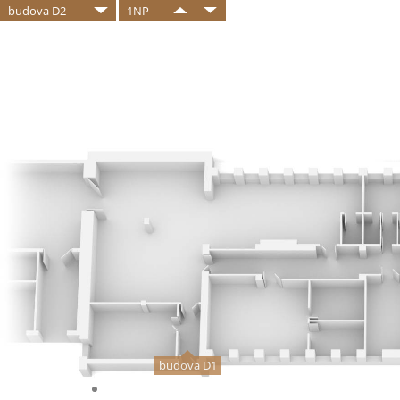
budova D2
1NP
budova D1