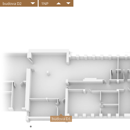
budova D2
1NP
budova D1