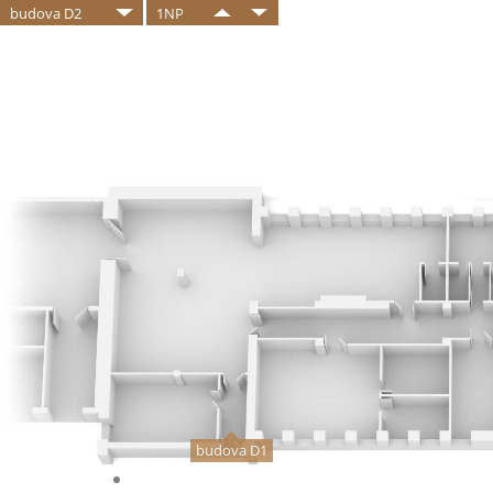
budova D2
1NP
budova D1