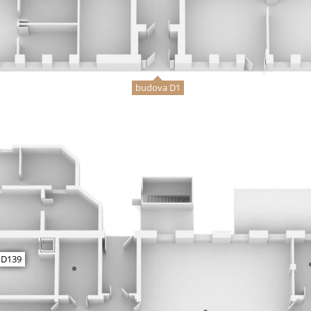
budova D1
D139