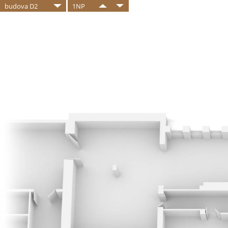
budova D2
1NP