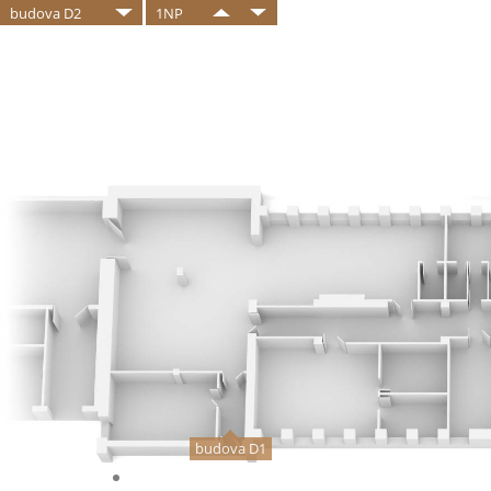
budova D2
1NP
budova D1