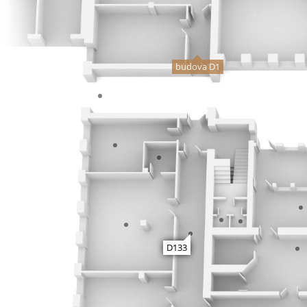
budova D1
D133