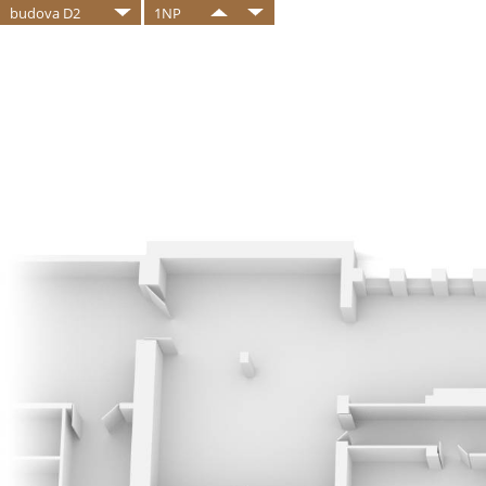
budova D2
1NP