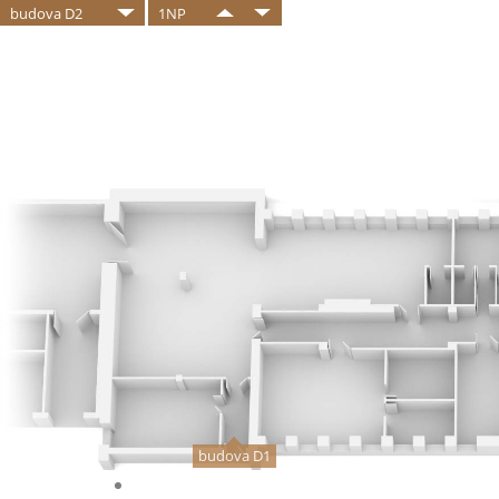
budova D2
1NP
budova D1