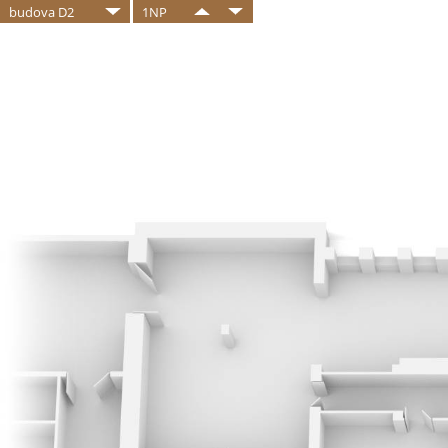
budova D2
1NP