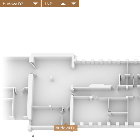
budova D2
1NP
budova D1