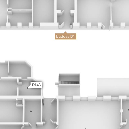
budova D1
D143