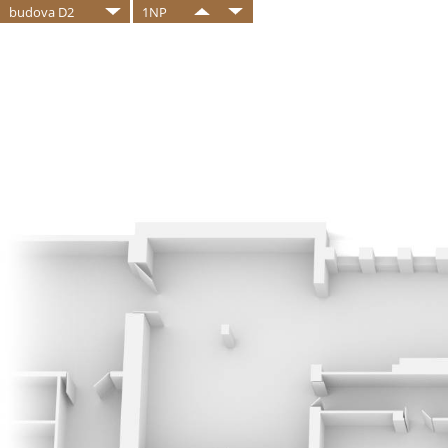
budova D2
1NP