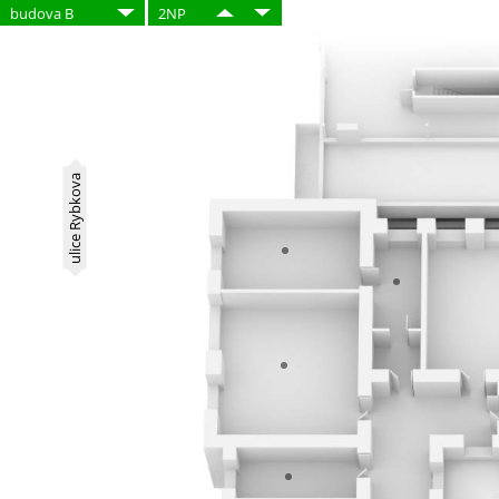
budova B
2NP
ulice Rybkova