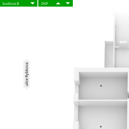
budova B
2NP
ulice Rybkova