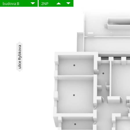
budova B
2NP
ulice Rybkova