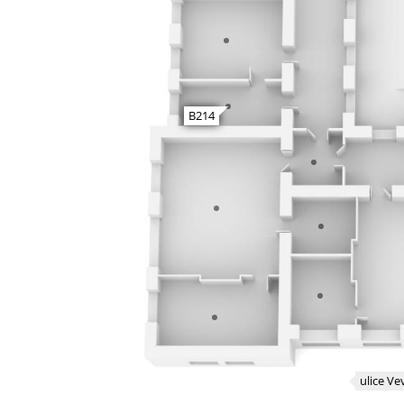
B214
ulice Ve