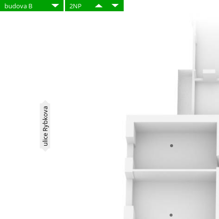
budova B
2NP
ulice Rybkova