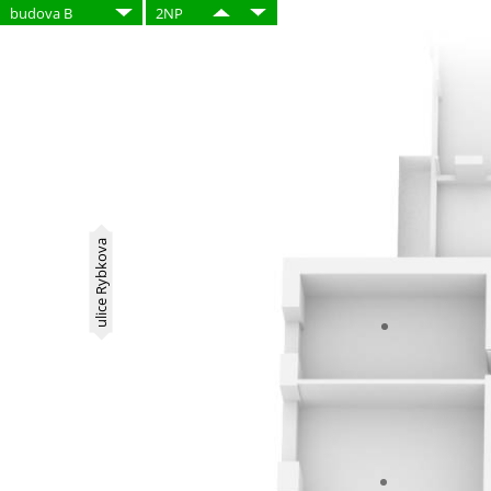
budova B
2NP
ulice Rybkova