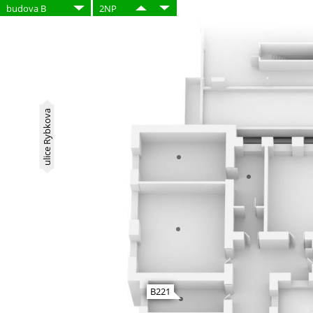
budova B
2NP
ulice Rybkova
B221