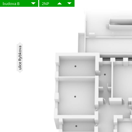
budova B
2NP
ulice Rybkova