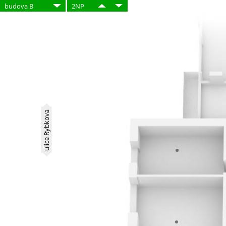
budova B
2NP
ulice Rybkova