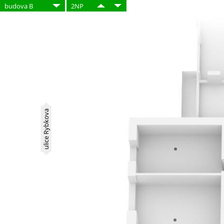
budova B
2NP
ulice Rybkova