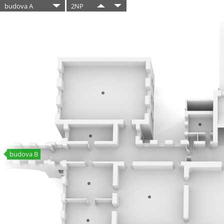
budova A
2NP
budova B