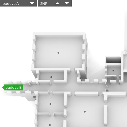
budova A
2NP
budova B