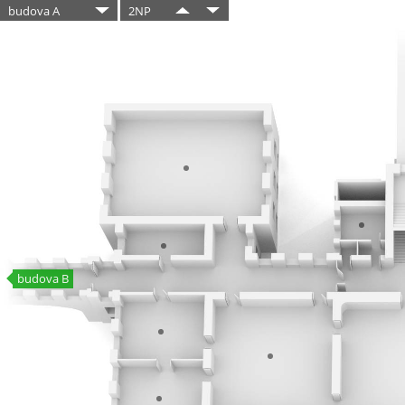
budova A
2NP
budova B