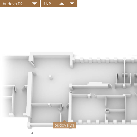
budova D2
1NP
budova D1