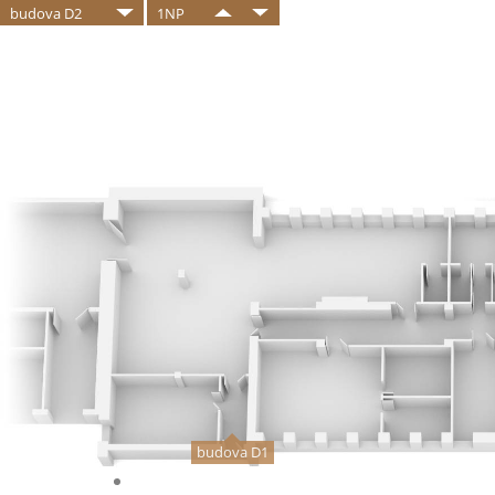
budova D2
1NP
budova D1