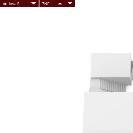
budova R
7NP