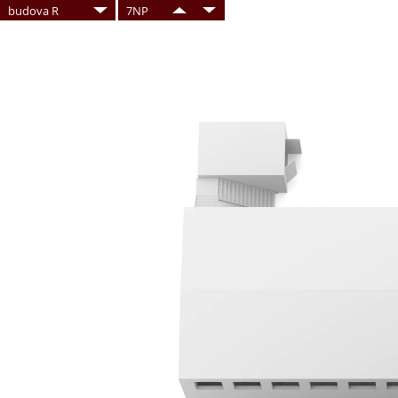
budova R
7NP